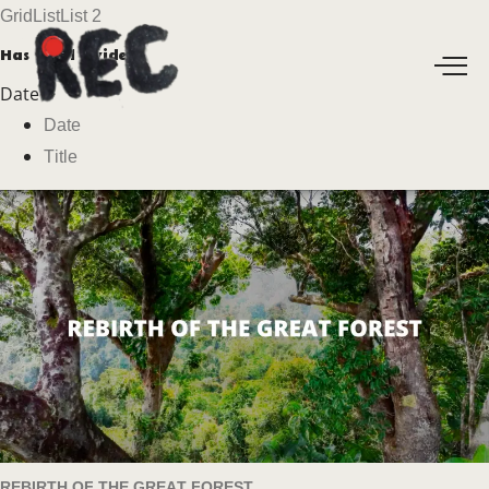
Grid
List
List 2
Has total
8 videos
Date
Date
Title
REBIRTH OF THE GREAT FOREST