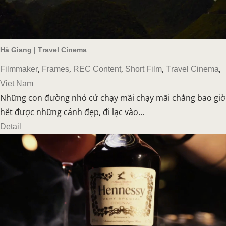
Hà Giang | Travel Cinema
,
,
,
,
,
Filmmaker
Frames
REC Content
Short Film
Travel Cinema
Viet Nam
Những con đường nhỏ cứ chạy mãi chạy mãi chẳng bao giờ
hết được những cảnh đẹp, đi lạc vào...
Detail