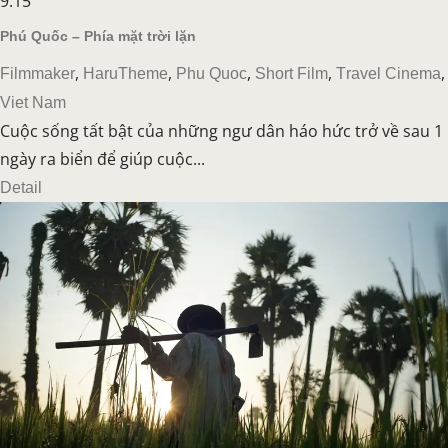
9:15
Phú Quốc – Phía mặt trời lặn
,
,
,
,
,
Filmmaker
HaruTheme
Phu Quoc
Short Film
Travel Cinema
Viet Nam
Cuộc sống tất bật của những ngư dân háo hức trở về sau 1
ngày ra biển để giúp cuộc...
Detail