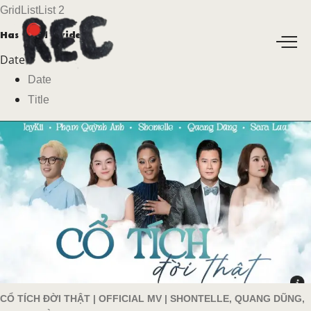
Grid
List
List 2
Has total
2 videos
Date
Date
Title
CỔ TÍCH ĐỜI THẬT | OFFICIAL MV | SHONTELLE, QUANG DŨNG,