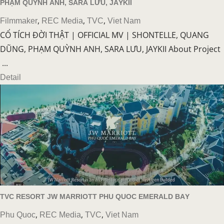
PHẠM QUỲNH ANH, SARA LƯU, JAYKII
,
,
,
Filmmaker
REC Media
TVC
Viet Nam
CỔ TÍCH ĐỜI THẬT | OFFICIAL MV | SHONTELLE, QUANG
DŨNG, PHẠM QUỲNH ANH, SARA LƯU, JAYKII About Project
...
Detail
TVC RESORT JW MARRIOTT PHU QUOC EMERALD BAY
,
,
,
Phu Quoc
REC Media
TVC
Viet Nam